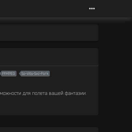
FFMPEG
So-Vits-Svc-Fork
можности для полета вашей фантазии.