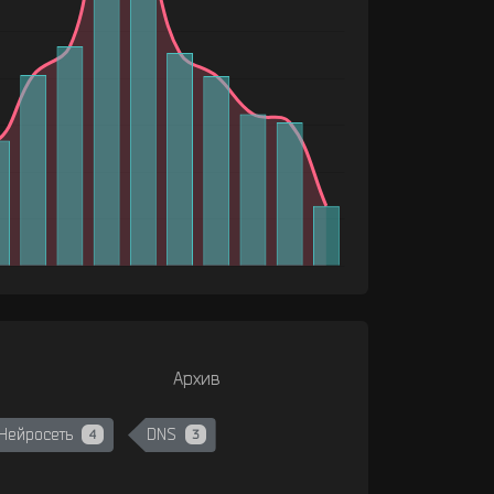
Архив
Нейросеть
DNS
4
3