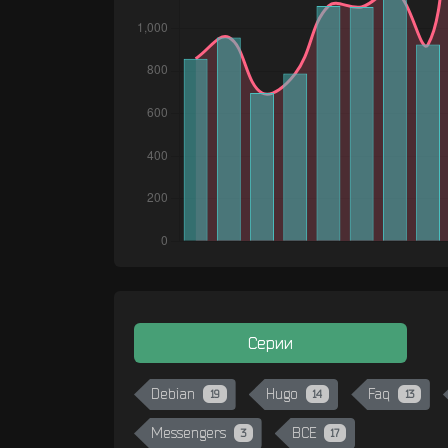
Серии
Debian
Hugo
Faq
19
14
13
Messengers
ВСЕ
3
17