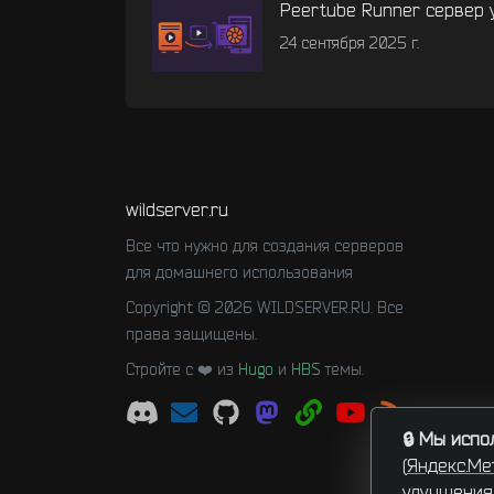
Peertube Runner сервер 
24 сентября 2025 г.
wildserver.ru
Все что нужно для создания серверов
для домашнего использования
Copyright © 2026 WILDSERVER.RU. Все
права защищены.
Стройте с ❤️ из
Hugo
и
HBS
темы.
🔒 Мы исп
(
Яндекс.Ме
улучшения