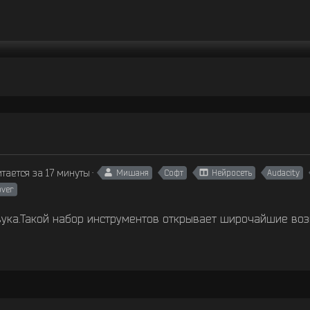
тается за 17 минуты
Мишаня
Софт
Нейросеть
Audacity
over
вука.Такой набор инструментов открывает широчайшие воз