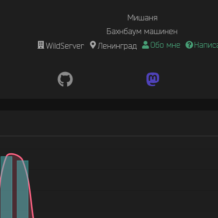
Мишаня
Бахнбаум машинен
Обо мне
Напис
WildServer
Ленинград