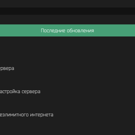
Последние обновления
ервера
астройка сервера
безлимитного интернета