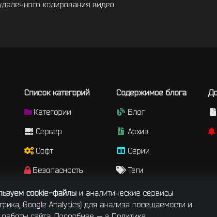
удаленного кодирования видео
Список категорий
Содержимое блога
До
Категории
Блог
Сервер
Архив
Софт
Серии
Безопасность
Теги
Сайт
Авторы
ользуем cookie-файлы
и аналитические сервисы
трика
,
Google Analytics
) для анализа посещаемости и
Игры
 работы сайта. Подробнее — в
Политике